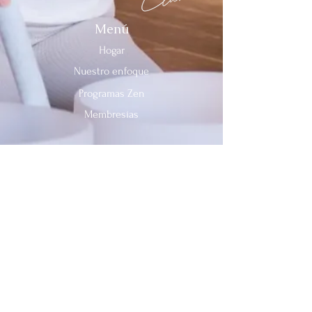
Menú
Hogar
Nuestro enfoque
Programas Zen
Membresías
Contáctenos
Teléfono:
312-909-2744
Correo electrónico:
info@sevenheavensclub.com
679 Avenida Graceland,
Des Plaines, Illinois, 60016