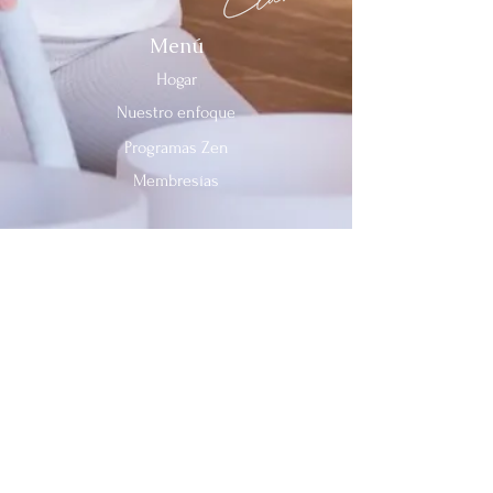
Menú
Hogar
Nuestro enfoque
Programas Zen
Membresías
Contáctenos
Teléfono:
312-909-2744
Correo electrónico:
info@sevenheavensclub.com
679 Avenida Graceland,
Des Plaines, Illinois, 60016