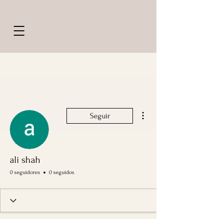
Más acciones
Seguir
ali shah
0 seguidores
0 seguidos