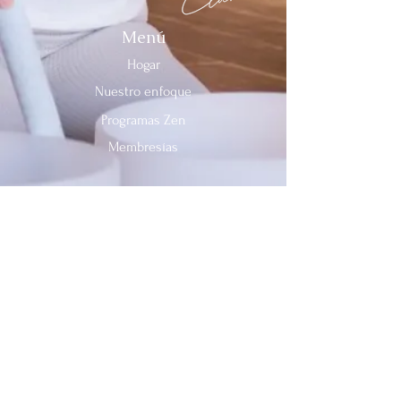
Menú
Hogar
Nuestro enfoque
Programas Zen
Membresías
Contáctenos
Teléfono:
312-909-2744
Correo electrónico:
info@sevenheavensclub.com
679 Avenida Graceland,
Des Plaines, Illinois, 60016