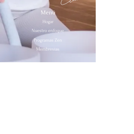
Menú
Hogar
Nuestro enfoque
Programas Zen
Membresías
Contáctenos
Teléfono:
312-909-2744
Correo electrónico:
info@sevenheavensclub.com
679 Avenida Graceland,
Des Plaines, Illinois, 60016