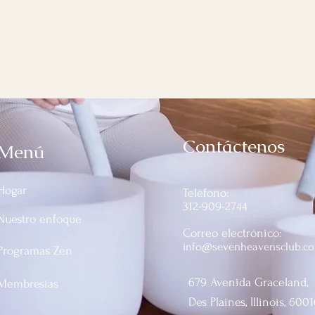
Contáctenos
Menú
Hogar
Teléfono:
312-909-2744
Nuestro enfoque
Correo electrónico:
info@sevenheavensclub.c
Programas Zen
679 Avenida Graceland,
Membresías
Des Plaines, Illinois, 6001