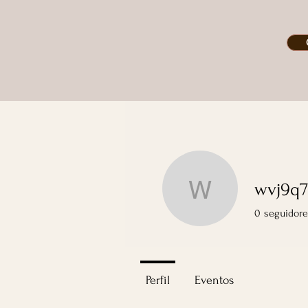
wvj9q
wvj9q7dm
0
seguidore
Perfil
Eventos