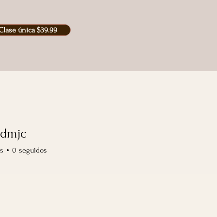
Clase única $39.99
7dmjc
jc
s
0
seguidos