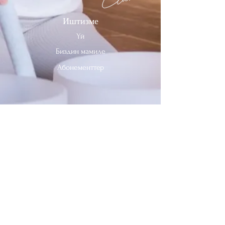
Иштизме
Үй
Биздин мамиле
Абонементтер
Биз менен байланышыңыз
Тел:
312-909-2744
Электрондук почта:
info@sevenheavensclub.com
679 Грэйслэнд Проспекти,
Дес Плэйнс, Иллинойс, 60016