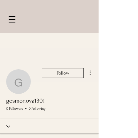
More actions
Follow
gosmonova1301
gosmonova1301
0 Followers
0 Following