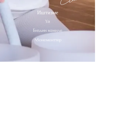
Иштизме
Үй
Биздин мамиле
Абонементтер
Биз менен байланышыңыз
Тел:
312-909-2744
Электрондук почта:
info@sevenheavensclub.com
679 Грэйслэнд Проспекти,
Дес Плэйнс, Иллинойс, 60016