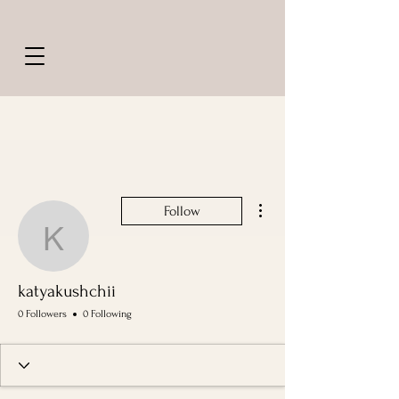
More actions
Follow
katyakushchii
katyakushchii
0 Followers
0 Following