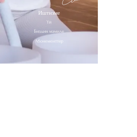
Иштизме
Үй
Биздин мамиле
Абонементтер
Биз менен байланышыңыз
Тел:
312-909-2744
Электрондук почта:
info@sevenheavensclub.com
679 Грэйслэнд Проспекти,
Дес Плэйнс, Иллинойс, 60016