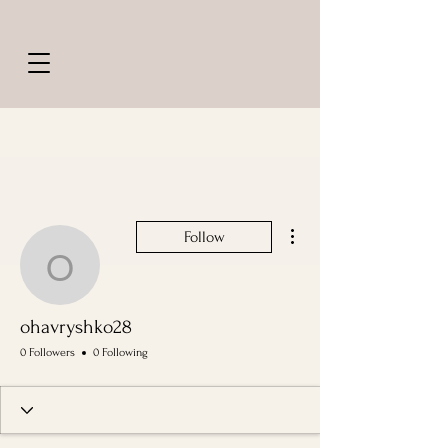
More actions
Follow
ohavryshko28
ohavryshko28
0 Followers
0 Following