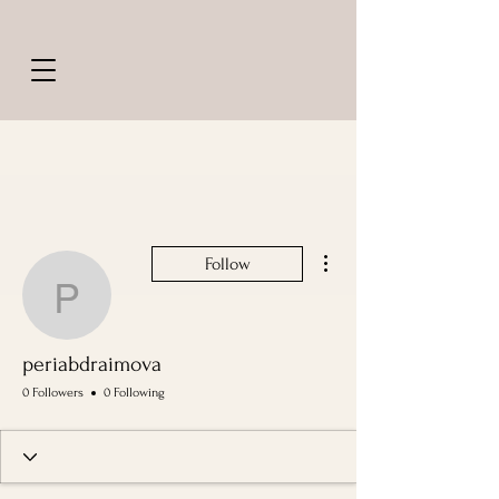
More actions
Follow
periabdraimova
periabdraimova
0 Followers
0 Following