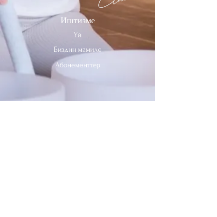
Иштизме
Үй
Биздин мамиле
Абонементтер
Биз менен байланышыңыз
Тел:
312-909-2744
Электрондук почта:
info@sevenheavensclub.com
679 Грэйслэнд Проспекти,
Дес Плэйнс, Иллинойс, 60016