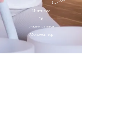
Иштизме
Үй
Биздин мамиле
Абонементтер
Биз менен байланышыңыз
Тел:
312-909-2744
Электрондук почта:
info@sevenheavensclub.com
679 Грэйслэнд Проспекти,
Дес Плэйнс, Иллинойс, 60016