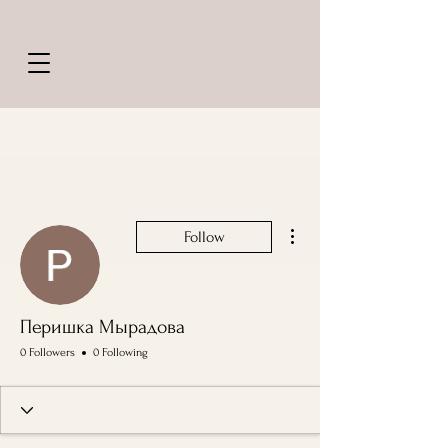
More actions
Follow
Перишка Мырадова
0 Followers
0 Following