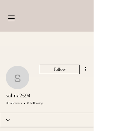
More actions
Follow
salina2594
salina2594
0 Followers
0 Following