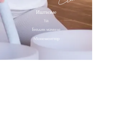
Иштизме
Үй
Биздин мамиле
Абонементтер
Биз менен байланышыңыз
Тел:
312-909-2744
Электрондук почта:
info@sevenheavensclub.com
679 Грэйслэнд Проспекти,
Дес Плэйнс, Иллинойс, 60016