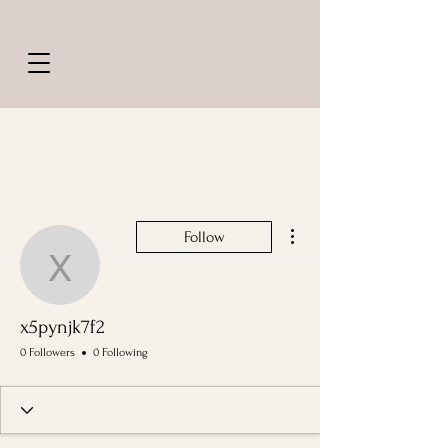
More actions
Follow
x5pynjk7f2
x5pynjk7f2
0 Followers
0 Following