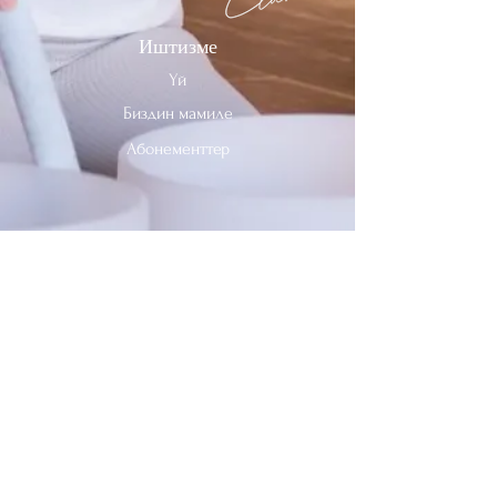
Иштизме
Үй
Биздин мамиле
Абонементтер
Биз менен байланышыңыз
Тел:
312-909-2744
Электрондук почта:
info@sevenheavensclub.com
679 Грэйслэнд Проспекти,
Дес Плэйнс, Иллинойс, 60016