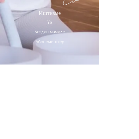
Иштизме
Үй
Биздин мамиле
Абонементтер
Биз менен байланышыңыз
Тел:
312-909-2744
Электрондук почта:
info@sevenheavensclub.com
679 Грэйслэнд Проспекти,
Дес Плэйнс, Иллинойс, 60016