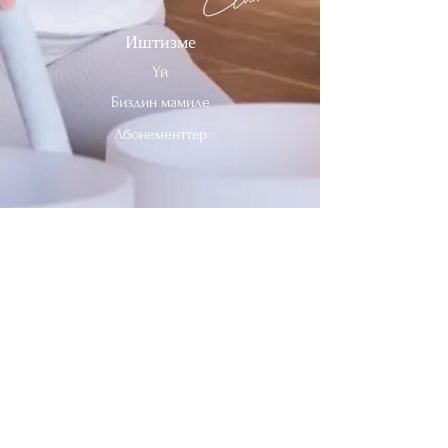
Иштизме
Үй
Биздин мамиле
Абонементтер
Биз менен байланышыңыз
Тел:
312-909-2744
Электрондук почта:
info@sevenheavensclub.com
679 Грэйслэнд Проспекти,
Дес Плэйнс, Иллинойс, 60016